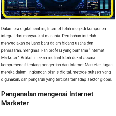
Dalam era digital saat ini, Internet telah menjadi komponen
integral dari masyarakat manusia. Perubahan ini telah
menyediakan peluang baru dalam bidang usaha dan
pemasaran, menghasilkan profesi yang bernama “Internet
Marketer”. Artikel ini akan melihat lebih dekat secara
komprehensif tentang pengertian dari Internet Marketer, tugas
mereka dalam lingkungan bisnis digital, metode sukses yang
digunakan, dan pengaruh yang tercipta terhadap sektor global.
Pengenalan mengenai Internet
Marketer