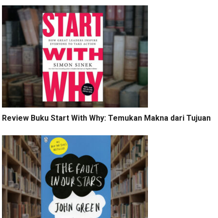
Review Buku Start With Why: Temukan Makna dari Tujuan