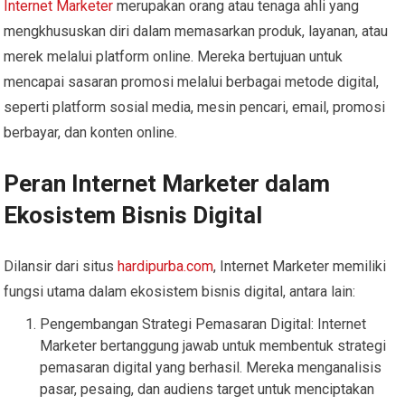
Internet Marketer
merupakan orang atau tenaga ahli yang
mengkhususkan diri dalam memasarkan produk, layanan, atau
merek melalui platform online. Mereka bertujuan untuk
mencapai sasaran promosi melalui berbagai metode digital,
seperti platform sosial media, mesin pencari, email, promosi
berbayar, dan konten online.
Peran Internet Marketer dalam
Ekosistem Bisnis Digital
Dilansir dari situs
hardipurba.com
, Internet Marketer memiliki
fungsi utama dalam ekosistem bisnis digital, antara lain:
Pengembangan Strategi Pemasaran Digital: Internet
Marketer bertanggung jawab untuk membentuk strategi
pemasaran digital yang berhasil. Mereka menganalisis
pasar, pesaing, dan audiens target untuk menciptakan