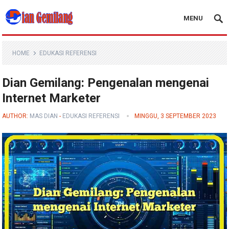
MENU
Blog Dian Gemilang
HOME
EDUKASI REFERENSI
Dian Gemilang: Pengenalan mengenai
Internet Marketer
AUTHOR:
MAS DIAN
-
EDUKASI REFERENSI
MINGGU, 3 SEPTEMBER 2023