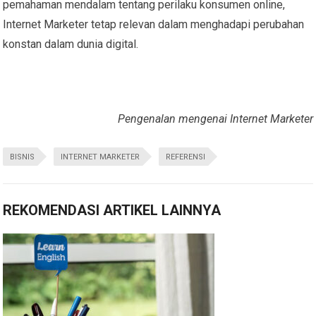
pemahaman mendalam tentang perilaku konsumen online,
Internet Marketer tetap relevan dalam menghadapi perubahan
konstan dalam dunia digital.
Pengenalan mengenai Internet Marketer
BISNIS
INTERNET MARKETER
REFERENSI
REKOMENDASI ARTIKEL LAINNYA