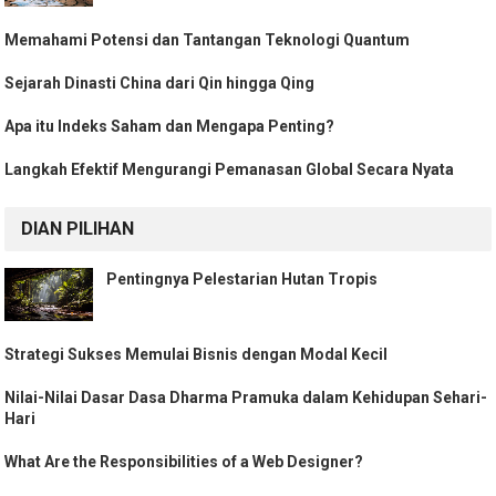
Memahami Potensi dan Tantangan Teknologi Quantum
Sejarah Dinasti China dari Qin hingga Qing
Apa itu Indeks Saham dan Mengapa Penting?
Langkah Efektif Mengurangi Pemanasan Global Secara Nyata
DIAN PILIHAN
Pentingnya Pelestarian Hutan Tropis
Strategi Sukses Memulai Bisnis dengan Modal Kecil
Nilai-Nilai Dasar Dasa Dharma Pramuka dalam Kehidupan Sehari-
Hari
What Are the Responsibilities of a Web Designer?