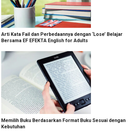
Arti Kata Fail dan Perbedaannya dengan ‘Lose’ Belajar
Bersama EF EFEKTA English for Adults
Memilih Buku Berdasarkan Format Buku Sesuai dengan
Kebutuhan