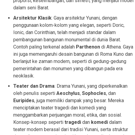
proporsi, keseimbangan, dan simetri, yang menjadi model
dalam seni Barat.
Arsitektur Klasik
: Gaya arsitektur Yunani, dengan
penggunaan kolom-kolom yang elegan, seperti Doric,
Ionic, dan Corinthian, telah menjadi standar dalam
pembangunan bangunan monumental di dunia Barat.
Contoh paling terkenal adalah
Parthenon
di Athena. Gaya
ini juga memengaruhi desain bangunan di Roma Kuno dan
berlanjut ke zaman modern, seperti di gedung-gedung
pemerintahan dan monumen yang dibangun pada era
neoklasik.
Teater dan Drama
: Drama Yunani, yang diperkenalkan
oleh penulis seperti
Aeschylus
,
Sophocles
, dan
Euripides
, juga memiliki dampak yang besar. Mereka
menciptakan teater tragedi dan komedi yang
menggambarkan perjuangan moral, etika, dan sosial.
Konsep-konsep seperti
tragedi
dan
komedi
dalam
teater modern berasal dari tradisi Yunani, serta struktur