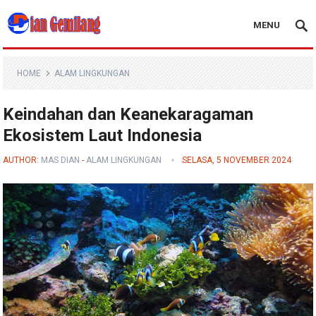
MENU
Blog Dian Gemilang
HOME
ALAM LINGKUNGAN
Keindahan dan Keanekaragaman
Ekosistem Laut Indonesia
AUTHOR:
MAS DIAN
-
ALAM LINGKUNGAN
SELASA, 5 NOVEMBER 2024