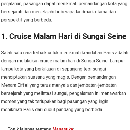
perjalanan, pasangan dapat menikmati pemandangan kota yang
bersejarah dan menjelajahi beberapa landmark utama dari
perspektif yang berbeda.
1. Cruise Malam Hari di Sungai Seine
Salah satu cara terbaik untuk menikmati keindahan Paris adalah
dengan melakukan cruise malam hari di Sungai Seine. Lampu-
lampu kota yang berkilauan di sepanjang tepi sungai
menciptakan suasana yang magis. Dengan pemandangan
Menara Eiffel yang terus menyala dan jembatan-jembatan
bersejarah yang melintasi sungai, pengalaman ini menawarkan
momen yang tak terlupakan bagi pasangan yang ingin
menikmati Paris dari sudut pandang yang berbeda.
Topik lainnya tentang
Manasuka
: