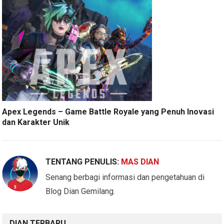
Apex Legends – Game Battle Royale yang Penuh Inovasi
dan Karakter Unik
TENTANG PENULIS:
MAS DIAN
Senang berbagi informasi dan pengetahuan di
Blog Dian Gemilang.
DIAN TERBARU