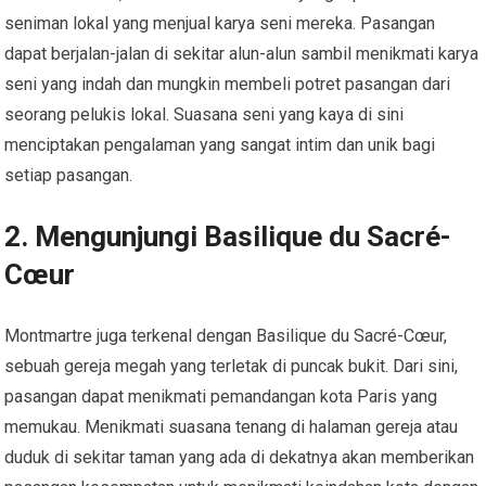
seniman lokal yang menjual karya seni mereka. Pasangan
dapat berjalan-jalan di sekitar alun-alun sambil menikmati karya
seni yang indah dan mungkin membeli potret pasangan dari
seorang pelukis lokal. Suasana seni yang kaya di sini
menciptakan pengalaman yang sangat intim dan unik bagi
setiap pasangan.
2. Mengunjungi Basilique du Sacré-
Cœur
Montmartre juga terkenal dengan Basilique du Sacré-Cœur,
sebuah gereja megah yang terletak di puncak bukit. Dari sini,
pasangan dapat menikmati pemandangan kota Paris yang
memukau. Menikmati suasana tenang di halaman gereja atau
duduk di sekitar taman yang ada di dekatnya akan memberikan