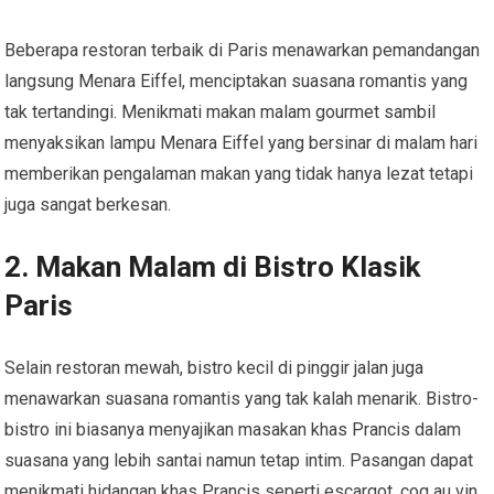
Beberapa restoran terbaik di Paris menawarkan pemandangan
langsung Menara Eiffel, menciptakan suasana romantis yang
tak tertandingi. Menikmati makan malam gourmet sambil
menyaksikan lampu Menara Eiffel yang bersinar di malam hari
memberikan pengalaman makan yang tidak hanya lezat tetapi
juga sangat berkesan.
2. Makan Malam di Bistro Klasik
Paris
Selain restoran mewah, bistro kecil di pinggir jalan juga
menawarkan suasana romantis yang tak kalah menarik. Bistro-
bistro ini biasanya menyajikan masakan khas Prancis dalam
suasana yang lebih santai namun tetap intim. Pasangan dapat
menikmati hidangan khas Prancis seperti escargot, coq au vin,