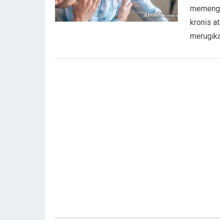
memengar
kronis a
merugika