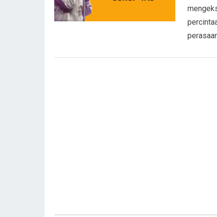
mengeksp
percinta
perasaa